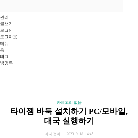
관리
글쓰기
로그인
로그아웃
메뉴
홈
태그
방명록
카테고리 없음
타이젬 바둑 설치하기 PC/모바일,
대국 실행하기
머니 정아
2023. 9. 18. 14:45