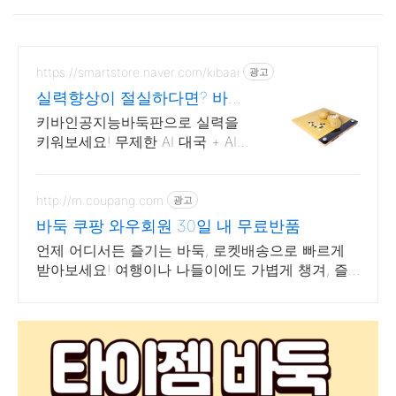
https://smartstore.naver.com/kibaai
광고
실력향상이 절실하다면? 바둑
실력이 늘고싶다면?
키바인공지능바둑판으로 실력을
키워보세요! 무제한 AI 대국 + AI
추천수 복기 바둑실력이 안느신다
면? 키바인공지능바둑판!
http://m.coupang.com
광고
바둑 쿠팡 와우회원 30일 내 무료반품
언제 어디서든 즐기는 바둑, 로켓배송으로 빠르게
받아보세요! 여행이나 나들이에도 가볍게 챙겨, 즐
거운 두뇌 게임 시간을 선물하세요.