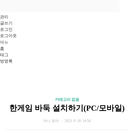
관리
글쓰기
로그인
로그아웃
메뉴
홈
태그
방명록
카테고리 없음
한게임 바둑 설치하기(PC/모바일)
머니 정아
2023. 9. 18. 14:54