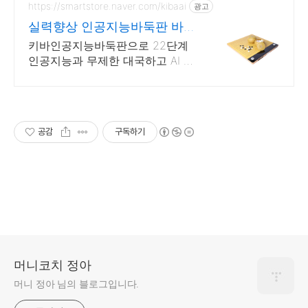
을 키워보세요!
https://smartstore.naver.com/kibaai
광고
실력향상 인공지능바둑판 바둑
실력이 늘고싶다면?
키바인공지능바둑판으로 22단계
인공지능과 무제한 대국하고 AI 추
천수로 복기받자! 바둑실력이 안느
신다면? 키바인공지능바둑판!
공감
구독하기
머니코치 정아
머니 정아 님의 블로그입니다.